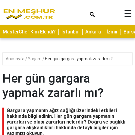
×
☰
ASTROLOJİ
MasterChef Kim Elendi?
İstanbul
Ankara
İzmir
Burs
SAĞLIK
YEMEK
TARİFLERİ
Anasayfa
Yaşam
Her gün gargara yapmak zararlı mı?
GEZİLECEK
YERLER
Her gün gargara
CİLT
yapmak zararlı mı?
BAKIMI
NEDİR
Gargara yapmanın ağız sağlığı üzerindeki etkileri
KAMP
hakkında bilgi edinin. Her gün gargara yapmanın
yararları ve olası zararları nelerdir? Doğru ve sağlıklı
ALANLARI
gargara alışkanlıkları hakkında detaylı bilgiler için
yazımızı okuyun.
HAMİLELİK