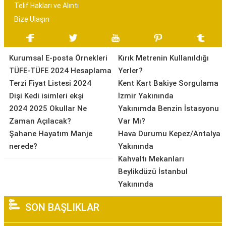
Telif Hakları ve Alıntı
Bize Ulaşın
Kurumsal E-posta Örnekleri
Kırık Metrenin Kullanıldığı
TÜFE-TÜFE 2024 Hesaplama
Yerler?
Terzi Fiyat Listesi 2024
Kent Kart Bakiye Sorgulama
Dişi Kedi isimleri ekşi
İzmir Yakınında
2024 2025 Okullar Ne
Yakınımda Benzin İstasyonu
Zaman Açılacak?
Var Mı?
Şahane Hayatım Manje
Hava Durumu Kepez/Antalya
nerede?
Yakınında
Kahvaltı Mekanları
Beylikdüzü İstanbul
Yakınında
SON BAŞLIKLAR