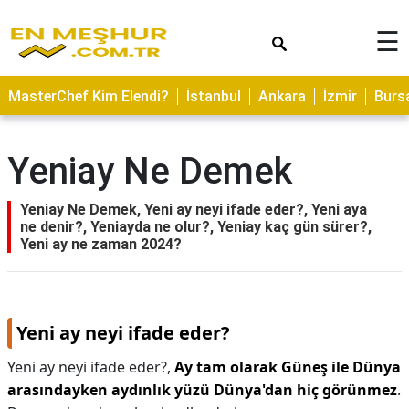
×
☰
ASTROLOJİ
MasterChef Kim Elendi?
İstanbul
Ankara
İzmir
Burs
SAĞLIK
YEMEK
Yeniay Ne Demek
TARİFLERİ
GEZİLECEK
Yeniay Ne Demek, Yeni ay neyi ifade eder?, Yeni aya
YERLER
ne denir?, Yeniayda ne olur?, Yeniay kaç gün sürer?,
Yeni ay ne zaman 2024?
CİLT
BAKIMI
NEDİR
Yeni ay neyi ifade eder?
KAMP
Yeni ay neyi ifade eder?,
Ay tam olarak Güneş ile Dünya
ALANLARI
arasındayken aydınlık yüzü Dünya'dan hiç görünmez
.
HAMİLELİK