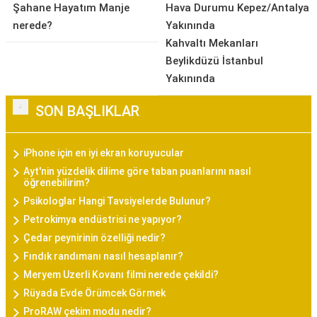
Şahane Hayatım Manje
Hava Durumu Kepez/Antalya
nerede?
Yakınında
Kahvaltı Mekanları
Beylikdüzü İstanbul
Yakınında
SON BAŞLIKLAR
iPhone için en iyi ekran koruyucular
Ayt'nin yüzdelik dilime göre taban puanlarını nasıl
öğrenebilirim?
Psikologlar Hangi Tavsiyelerde Bulunur?
Petrokimya endüstrisi ne yapıyor?
Çedar peynirinin özelliği nedir?
Fındık randımanı nasıl hesaplanır?
Meryem Uzerli Kovanı filmi nerede çekildi?
Rüyada Evde Örümcek Görmek
ProRAW çekim modu nedir?