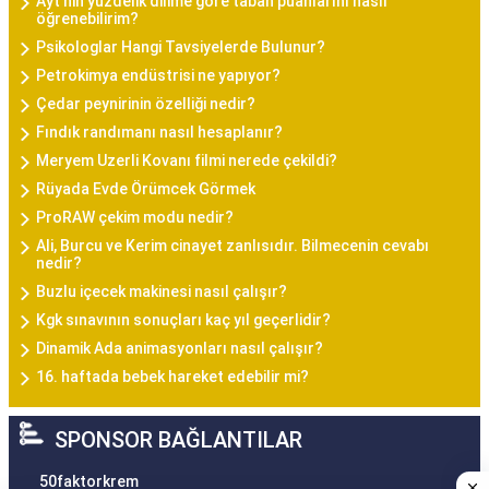
Ayt'nin yüzdelik dilime göre taban puanlarını nasıl
öğrenebilirim?
Psikologlar Hangi Tavsiyelerde Bulunur?
Petrokimya endüstrisi ne yapıyor?
Çedar peynirinin özelliği nedir?
Fındık randımanı nasıl hesaplanır?
Meryem Uzerli Kovanı filmi nerede çekildi?
Rüyada Evde Örümcek Görmek
ProRAW çekim modu nedir?
Ali, Burcu ve Kerim cinayet zanlısıdır. Bilmecenin cevabı
nedir?
Buzlu içecek makinesi nasıl çalışır?
Kgk sınavının sonuçları kaç yıl geçerlidir?
Dinamik Ada animasyonları nasıl çalışır?
16. haftada bebek hareket edebilir mi?
SPONSOR BAĞLANTILAR
50faktorkrem