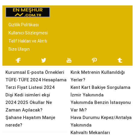
Gizlilik Politikası
Kullanıcı Sözleşmesi
Telif Hakları ve Alıntı
Bize Ulaşın
Kurumsal E-posta Örnekleri
Kırık Metrenin Kullanıldığı
TÜFE-TÜFE 2024 Hesaplama
Yerler?
Terzi Fiyat Listesi 2024
Kent Kart Bakiye Sorgulama
Dişi Kedi isimleri ekşi
İzmir Yakınında
2024 2025 Okullar Ne
Yakınımda Benzin İstasyonu
Zaman Açılacak?
Var Mı?
Şahane Hayatım Manje
Hava Durumu Kepez/Antalya
nerede?
Yakınında
Kahvaltı Mekanları