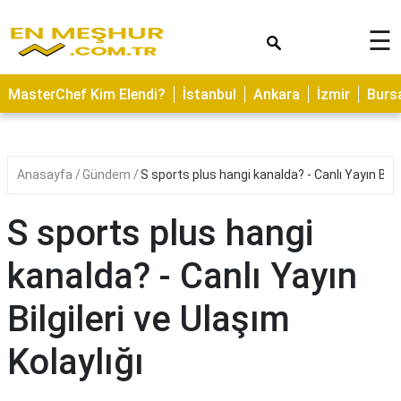
×
☰
ASTROLOJİ
MasterChef Kim Elendi?
İstanbul
Ankara
İzmir
Burs
SAĞLIK
YEMEK
TARİFLERİ
Anasayfa
Gündem
S sports plus hangi kanalda? - Canlı Yayın Bilgi
GEZİLECEK
YERLER
S sports plus hangi
CİLT
kanalda? - Canlı Yayın
BAKIMI
Bilgileri ve Ulaşım
NEDİR
KAMP
Kolaylığı
ALANLARI
HAMİLELİK