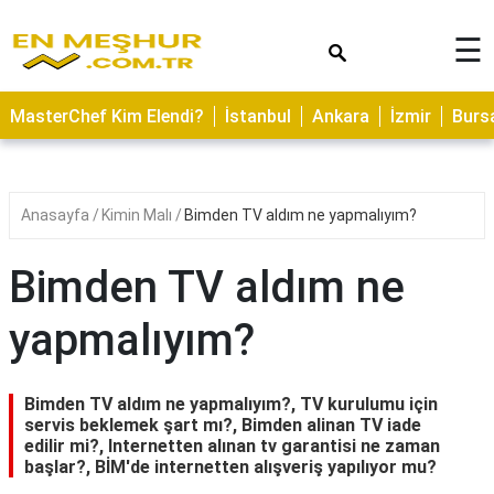
×
☰
ASTROLOJİ
MasterChef Kim Elendi?
İstanbul
Ankara
İzmir
Burs
SAĞLIK
YEMEK
TARİFLERİ
Anasayfa
Kimin Malı
Bimden TV aldım ne yapmalıyım?
GEZİLECEK
YERLER
Bimden TV aldım ne
CİLT
yapmalıyım?
BAKIMI
NEDİR
Bimden TV aldım ne yapmalıyım?, TV kurulumu için
KAMP
servis beklemek şart mı?, Bimden alinan TV iade
edilir mi?, Internetten alınan tv garantisi ne zaman
ALANLARI
başlar?, BİM'de internetten alışveriş yapılıyor mu?
HAMİLELİK