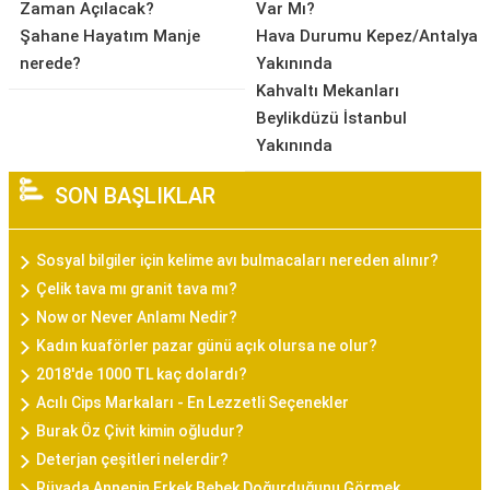
Zaman Açılacak?
Var Mı?
Şahane Hayatım Manje
Hava Durumu Kepez/Antalya
nerede?
Yakınında
Kahvaltı Mekanları
Beylikdüzü İstanbul
Yakınında
SON BAŞLIKLAR
Sosyal bilgiler için kelime avı bulmacaları nereden alınır?
Çelik tava mı granit tava mı?
Now or Never Anlamı Nedir?
Kadın kuaförler pazar günü açık olursa ne olur?
2018'de 1000 TL kaç dolardı?
Acılı Cips Markaları - En Lezzetli Seçenekler
Burak Öz Çivit kimin oğludur?
Deterjan çeşitleri nelerdir?
Rüyada Annenin Erkek Bebek Doğurduğunu Görmek