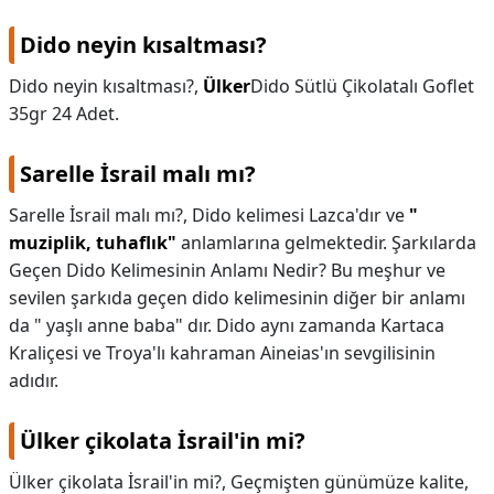
Dido neyin kısaltması?
Dido neyin kısaltması?,
Ülker
Dido Sütlü Çikolatalı Goflet
35gr 24 Adet.
Sarelle İsrail malı mı?
Sarelle İsrail malı mı?,
Dido kelimesi Lazca'dır ve
"
muziplik, tuhaflık"
anlamlarına gelmektedir. Şarkılarda
Geçen Dido Kelimesinin Anlamı Nedir? Bu meşhur ve
sevilen şarkıda geçen dido kelimesinin diğer bir anlamı
da " yaşlı anne baba" dır. Dido aynı zamanda Kartaca
Kraliçesi ve Troya'lı kahraman Aineias'ın sevgilisinin
adıdır.
Ülker çikolata İsrail'in mi?
Ülker çikolata İsrail'in mi?,
Geçmişten günümüze kalite,