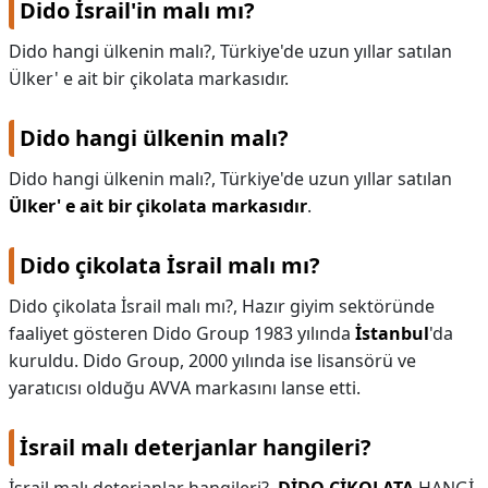
Dido İsrail'in malı mı?
KAPLICALAR
Dido hangi ülkenin malı?, Türkiye'de uzun yıllar satılan
Ülker' e ait bir çikolata markasıdır.
İLETİŞİM
Dido hangi ülkenin malı?
Dido hangi ülkenin malı?,
Türkiye'de uzun yıllar satılan
Ülker' e ait bir çikolata markasıdır
.
Dido çikolata İsrail malı mı?
Dido çikolata İsrail malı mı?,
Hazır giyim sektöründe
faaliyet gösteren Dido Group 1983 yılında
İstanbul
'da
kuruldu. Dido Group, 2000 yılında ise lisansörü ve
yaratıcısı olduğu AVVA markasını lanse etti.
İsrail malı deterjanlar hangileri?