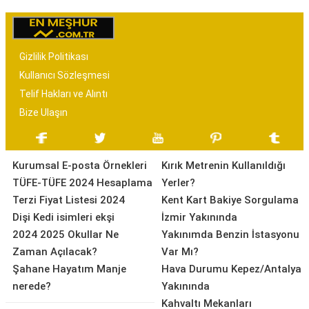
Gizlilik Politikası
Kullanıcı Sözleşmesi
Telif Hakları ve Alıntı
Bize Ulaşın
Kurumsal E-posta Örnekleri
Kırık Metrenin Kullanıldığı
TÜFE-TÜFE 2024 Hesaplama
Yerler?
Terzi Fiyat Listesi 2024
Kent Kart Bakiye Sorgulama
Dişi Kedi isimleri ekşi
İzmir Yakınında
2024 2025 Okullar Ne
Yakınımda Benzin İstasyonu
Zaman Açılacak?
Var Mı?
Şahane Hayatım Manje
Hava Durumu Kepez/Antalya
nerede?
Yakınında
Kahvaltı Mekanları