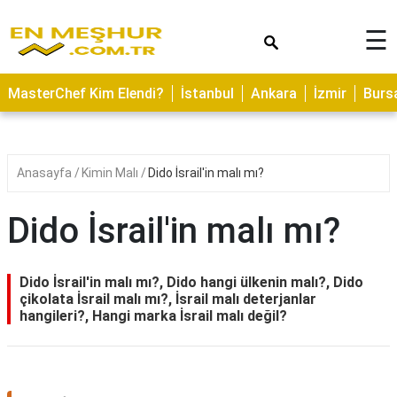
×
☰
ASTROLOJİ
MasterChef Kim Elendi?
İstanbul
Ankara
İzmir
Burs
SAĞLIK
YEMEK
TARİFLERİ
Anasayfa
Kimin Malı
Dido İsrail'in malı mı?
GEZİLECEK
YERLER
Dido İsrail'in malı mı?
CİLT
BAKIMI
Dido İsrail'in malı mı?, Dido hangi ülkenin malı?, Dido
çikolata İsrail malı mı?, İsrail malı deterjanlar
NEDİR
hangileri?, Hangi marka İsrail malı değil?
KAMP
ALANLARI
HAMİLELİK