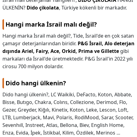
İsrail malı deterjanlar hangileri?,
DİDO ÇİKOLATA
HANGİ
ÜLKENİN?
Dido çikolata
, Türkiye kökenli bir markadır.
Hangi marka İsrail malı değil?
Hangi marka İsrail malı değil?,
Tide, İsrail'de en çok satan
çamaşır deterjanlarından biridir.
P&G İsrail, Alo deterjan
dışında Ariel, Fairy, Ace, Orkid, Prima ve Gillette
gibi
markaları da İsrail'de üretmektedir. P&G İsrail'in 2022 yılı
cirosu 700 milyon dolardır.
Dido hangi ülkenin?
Dido hangi ülkenin?,
LC Waikiki, DeFacto, Koton, Abbate,
Bisse, Butıgo, Chakra, Colıns, Collezione, Derimod, Flo,
Gezer, Greyder, Kiğılı, Kinetix, Koton, Leke, Lescon, Loft,
LTB, Lumberjack, Mavi, Polaris, RodiMood, Sarar, Scooter,
Sevenhıll, Instreet, Atlas, Bellona, Biev, English Home,
Enza, Evida, İpek, İstikbal, Kilim, Özdilek, Merinos ...