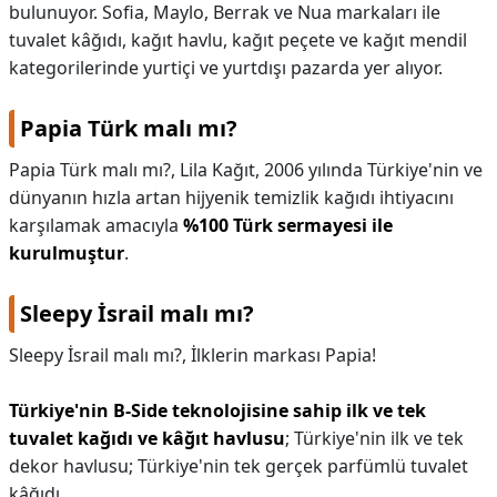
bulunuyor. Sofia, Maylo, Berrak ve Nua markaları ile
tuvalet kâğıdı, kağıt havlu, kağıt peçete ve kağıt mendil
kategorilerinde yurtiçi ve yurtdışı pazarda yer alıyor.
Papia Türk malı mı?
Papia Türk malı mı?,
Lila Kağıt, 2006 yılında Türkiye'nin ve
dünyanın hızla artan hijyenik temizlik kağıdı ihtiyacını
karşılamak amacıyla
%100 Türk sermayesi ile
kurulmuştur
.
Sleepy İsrail malı mı?
Sleepy İsrail malı mı?,
İlklerin markası Papia!
Türkiye'nin B-Side teknolojisine sahip ilk ve tek
tuvalet kağıdı ve kâğıt havlusu
; Türkiye'nin ilk ve tek
dekor havlusu; Türkiye'nin tek gerçek parfümlü tuvalet
kâğıdı.