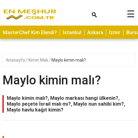
×
☰
ASTROLOJİ
MasterChef Kim Elendi?
İstanbul
Ankara
İzmir
Burs
SAĞLIK
YEMEK
TARİFLERİ
Anasayfa
Kimin Malı
Maylo kimin malı?
GEZİLECEK
YERLER
Maylo kimin malı?
CİLT
BAKIMI
Maylo kimin malı?, Maylo markası hangi ülkenin?,
Maylo peçete İsrail malı mı?, Maylo nun sahibi kim?,
NEDİR
Maylo havlu kağıt kimin?
KAMP
ALANLARI
HAMİLELİK