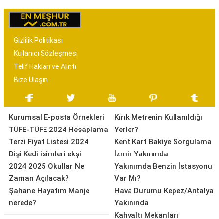
Gizlilik Politikası
Kullanıcı Sözleşmesi
Telif Hakları ve Alıntı
Bize Ulaşın
Kurumsal E-posta Örnekleri
Kırık Metrenin Kullanıldığı
TÜFE-TÜFE 2024 Hesaplama
Yerler?
Terzi Fiyat Listesi 2024
Kent Kart Bakiye Sorgulama
Dişi Kedi isimleri ekşi
İzmir Yakınında
2024 2025 Okullar Ne
Yakınımda Benzin İstasyonu
Zaman Açılacak?
Var Mı?
Şahane Hayatım Manje
Hava Durumu Kepez/Antalya
nerede?
Yakınında
Kahvaltı Mekanları