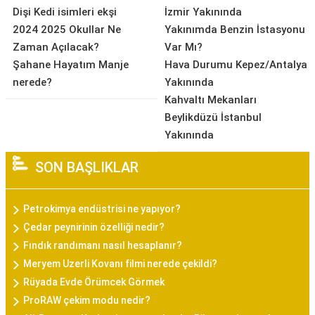
Dişi Kedi isimleri ekşi
İzmir Yakınında
2024 2025 Okullar Ne
Yakınımda Benzin İstasyonu
Zaman Açılacak?
Var Mı?
Şahane Hayatım Manje
Hava Durumu Kepez/Antalya
nerede?
Yakınında
Kahvaltı Mekanları
Beylikdüzü İstanbul
Yakınında
SON BAŞLIKLAR
Petrokimya endüstrisi ne yapıyor?
Çedar peynirinin özelliği nedir?
Fındık randımanı nasıl hesaplanır?
Meryem Uzerli Kovanı filmi nerede çekildi?
Rüyada Evde Örümcek Görmek
ProRAW çekim modu nedir?