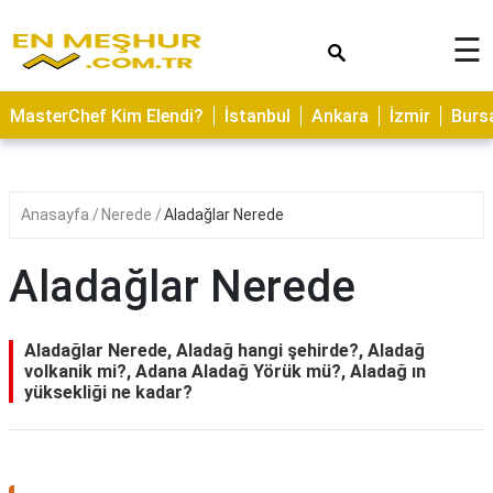
×
☰
ASTROLOJİ
MasterChef Kim Elendi?
İstanbul
Ankara
İzmir
Burs
SAĞLIK
YEMEK
TARİFLERİ
Anasayfa
Nerede
Aladağlar Nerede
GEZİLECEK
YERLER
Aladağlar Nerede
CİLT
BAKIMI
Aladağlar Nerede, Aladağ hangi şehirde?, Aladağ
volkanik mi?, Adana Aladağ Yörük mü?, Aladağ ın
NEDİR
yüksekliği ne kadar?
KAMP
ALANLARI
HAMİLELİK