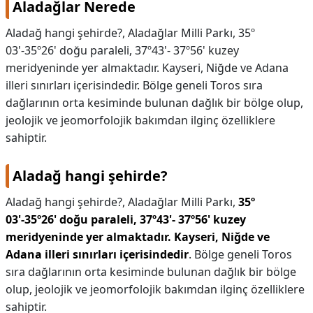
Aladağlar Nerede
KAPLICALAR
Aladağ hangi şehirde?, Aladağlar Milli Parkı, 35º
03'-35º26' doğu paraleli, 37º43'- 37º56' kuzey
İLETİŞİM
meridyeninde yer almaktadır. Kayseri, Niğde ve Adana
illeri sınırları içerisindedir. Bölge geneli Toros sıra
dağlarının orta kesiminde bulunan dağlık bir bölge olup,
jeolojik ve jeomorfolojik bakımdan ilginç özelliklere
sahiptir.
Aladağ hangi şehirde?
Aladağ hangi şehirde?,
Aladağlar Milli Parkı,
35º
03'-35º26' doğu paraleli, 37º43'- 37º56' kuzey
meridyeninde yer almaktadır.
Kayseri, Niğde ve
Adana illeri sınırları içerisindedir
. Bölge geneli Toros
sıra dağlarının orta kesiminde bulunan dağlık bir bölge
olup, jeolojik ve jeomorfolojik bakımdan ilginç özelliklere
sahiptir.