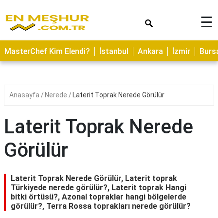
×
☰
ASTROLOJİ
MasterChef Kim Elendi?
İstanbul
Ankara
İzmir
Burs
SAĞLIK
YEMEK
TARİFLERİ
Anasayfa
Nerede
Laterit Toprak Nerede Görülür
GEZİLECEK
YERLER
Laterit Toprak Nerede
CİLT
Görülür
BAKIMI
NEDİR
Laterit Toprak Nerede Görülür, Laterit toprak
KAMP
Türkiyede nerede görülür?, Laterit toprak Hangi
bitki örtüsü?, Azonal topraklar hangi bölgelerde
ALANLARI
görülür?, Terra Rossa toprakları nerede görülür?
HAMİLELİK