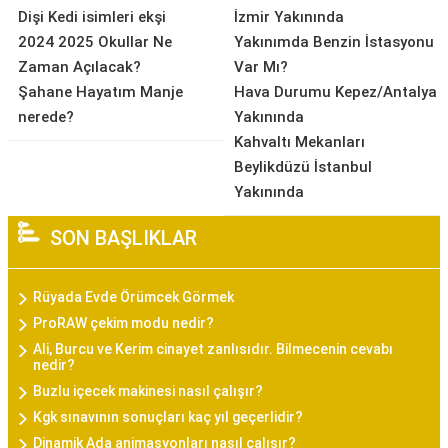
Dişi Kedi isimleri ekşi
İzmir Yakınında
2024 2025 Okullar Ne
Yakınımda Benzin İstasyonu
Zaman Açılacak?
Var Mı?
Şahane Hayatım Manje
Hava Durumu Kepez/Antalya
nerede?
Yakınında
Kahvaltı Mekanları
Beylikdüzü İstanbul
Yakınında
SON BAŞLIKLAR
Rüyada Evde Örümcek Görmek
ProRAW çekim modu nedir?
Ali, Burcu ve Kerim cinayet zanlısıdır. Bilmecenin cevabı
nedir?
Buzlu içecek makinesi nasıl çalışır?
Kgk sınavının sonuçları kaç yıl geçerlidir?
Dinamik Ada animasyonları nasıl çalışır?