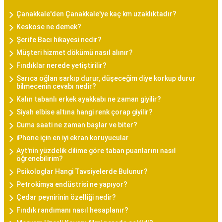
Çanakkale'den Çanakkale'ye kaç km uzaklıktadır?
Keskose ne demek?
Şerife Bacı hikayesi nedir?
Müşteri hizmet dökümü nasıl alınır?
Fındıklar nerede yetiştirilir?
Sarıca oğlan sarkıp durur, düşeceğim diye korkup durur
bilmecenin cevabı nedir?
Kalın tabanlı erkek ayakkabı ne zaman giyilir?
Siyah elbise altına hangi renk çorap giyilir?
Cuma saati ne zaman başlar ve biter?
iPhone için en iyi ekran koruyucular
Ayt'nin yüzdelik dilime göre taban puanlarını nasıl
öğrenebilirim?
Psikologlar Hangi Tavsiyelerde Bulunur?
Petrokimya endüstrisi ne yapıyor?
Çedar peynirinin özelliği nedir?
Fındık randımanı nasıl hesaplanır?