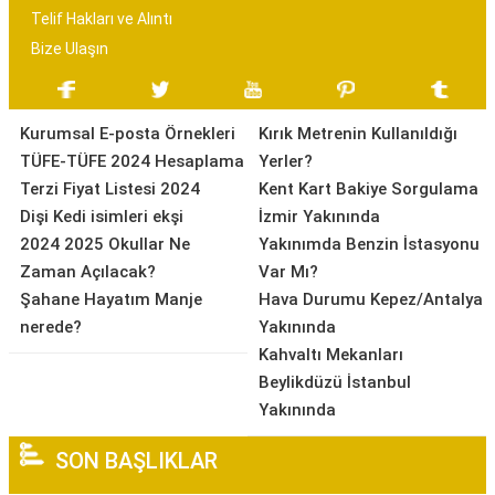
Telif Hakları ve Alıntı
Bize Ulaşın
Kurumsal E-posta Örnekleri
Kırık Metrenin Kullanıldığı
TÜFE-TÜFE 2024 Hesaplama
Yerler?
Terzi Fiyat Listesi 2024
Kent Kart Bakiye Sorgulama
Dişi Kedi isimleri ekşi
İzmir Yakınında
2024 2025 Okullar Ne
Yakınımda Benzin İstasyonu
Zaman Açılacak?
Var Mı?
Şahane Hayatım Manje
Hava Durumu Kepez/Antalya
nerede?
Yakınında
Kahvaltı Mekanları
Beylikdüzü İstanbul
Yakınında
SON BAŞLIKLAR