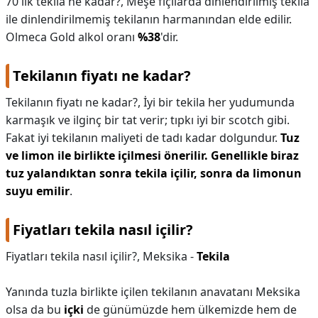
70 lik tekila ne kadar?,
Meşe fıçılarda dinlendirilmiş tekila
ile dinlendirilmemiş tekilanın harmanından elde edilir.
KAPLICALAR
Olmeca Gold alkol oranı
%38
'dir.
İLETİŞİM
Tekilanın fiyatı ne kadar?
Tekilanın fiyatı ne kadar?,
İyi bir tekila her yudumunda
karmaşık ve ilginç bir tat verir; tıpkı iyi bir scotch gibi.
Fakat iyi tekilanın maliyeti de tadı kadar dolgundur.
Tuz
ve limon ile birlikte içilmesi önerilir.
Genellikle biraz
tuz yalandıktan sonra tekila içilir, sonra da limonun
suyu emilir
.
Fiyatları tekila nasıl içilir?
Fiyatları tekila nasıl içilir?,
Meksika -
Tekila
Yanında tuzla birlikte içilen tekilanın anavatanı Meksika
olsa da bu
içki
de günümüzde hem ülkemizde hem de