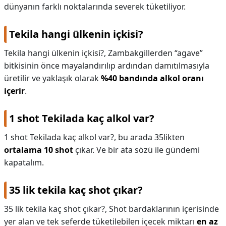
dünyanın farklı noktalarında severek tüketiliyor.
Tekila hangi ülkenin içkisi?
Tekila hangi ülkenin içkisi?,
Zambakgillerden “agave”
bitkisinin önce mayalandırılıp ardından damıtılmasıyla
üretilir ve yaklaşık olarak
%40 bandında alkol oranı
içerir
.
1 shot Tekilada kaç alkol var?
1 shot Tekilada kaç alkol var?,
bu arada 35likten
ortalama 10 shot
çıkar. Ve bir ata sözü ile gündemi
kapatalım.
35 lik tekila kaç shot çıkar?
35 lik tekila kaç shot çıkar?,
Shot bardaklarının içerisinde
yer alan ve tek seferde tüketilebilen içecek miktarı
en az