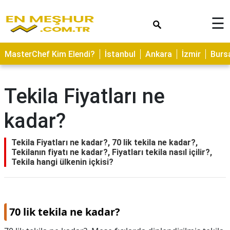
×
☰
ASTROLOJİ
MasterChef Kim Elendi?
İstanbul
Ankara
İzmir
Burs
SAĞLIK
YEMEK
Tekila Fiyatları ne
TARİFLERİ
kadar?
GEZİLECEK
YERLER
Tekila Fiyatları ne kadar?, 70 lik tekila ne kadar?,
CİLT
Tekilanın fiyatı ne kadar?, Fiyatları tekila nasıl içilir?,
BAKIMI
Tekila hangi ülkenin içkisi?
NEDİR
KAMP
ALANLARI
70 lik tekila ne kadar?
HAMİLELİK