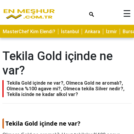
×
☰
ASTROLOJİ
MasterChef Kim Elendi?
İstanbul
Ankara
İzmir
Burs
SAĞLIK
YEMEK
Tekila Gold içinde ne
TARİFLERİ
var?
GEZİLECEK
YERLER
Tekila Gold içinde ne var?, Olmeca Gold ne aromalı?,
CİLT
Olmeca %100 agave mi?, Olmeca tekila Silver nedir?,
BAKIMI
Tekila icinde ne kadar alkol var?
NEDİR
KAMP
ALANLARI
Tekila Gold içinde ne var?
HAMİLELİK