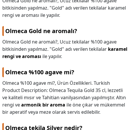
Olmeca Gold ne aromalı?, Ucuz tekilalar %100 agave
bitkisinden yapılmaz. "Gold" adı verilen tekilalar karamel
KAPLICALAR
rengi ve aroması ile yapılır.
İLETİŞİM
Olmeca Gold ne aromalı?
Olmeca Gold ne aromalı?,
Ucuz tekilalar %100 agave
bitkisinden yapılmaz. "Gold" adı verilen tekilalar
karamel
rengi ve aroması
ile yapılır.
Olmeca %100 agave mi?
Olmeca %100 agave mi?,
Ürün Özellikleri. Turkish
Product Description: Olmeca Tequila Gold 35 cl, lezzetli
ve kaliteli mısır ve Tahitian vanilyasından yapılmıştır. Altın
rengi ve
armonik bir aroma
ile öne çıkar ve mükemmel
bir aperatif veya meze olarak servis edilebilir.
Olmeca tekila Silver nedir?