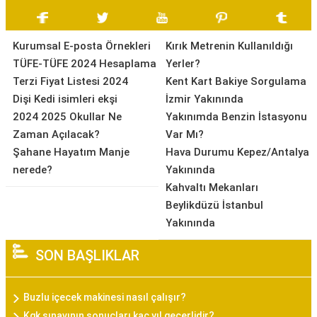
Kurumsal E-posta Örnekleri
Kırık Metrenin Kullanıldığı
TÜFE-TÜFE 2024 Hesaplama
Yerler?
Terzi Fiyat Listesi 2024
Kent Kart Bakiye Sorgulama
Dişi Kedi isimleri ekşi
İzmir Yakınında
2024 2025 Okullar Ne
Yakınımda Benzin İstasyonu
Zaman Açılacak?
Var Mı?
Şahane Hayatım Manje
Hava Durumu Kepez/Antalya
nerede?
Yakınında
Kahvaltı Mekanları
Beylikdüzü İstanbul
Yakınında
SON BAŞLIKLAR
Buzlu içecek makinesi nasıl çalışır?
Kgk sınavının sonuçları kaç yıl geçerlidir?