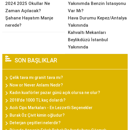
2024 2025 Okullar Ne
Yakınımda Benzin İstasyonu
Zaman Açılacak?
Var Mı?
Şahane Hayatım Manje
Hava Durumu Kepez/Antalya
nerede?
Yakınında
Kahvaltı Mekanları
Beylikdüzü İstanbul
Yakınında
SON BAŞLIKLAR
Çelik tava mı granit tava mı?
Now or Never Anlamı Nedir?
Kadın kuaförler pazar günü açık olursa ne olur?
2018'de 1000 TL kaç dolardı?
Acılı Cips Markaları - En Lezzetli Seçenekler
Burak Öz Çivit kimin oğludur?
Deterjan çeşitleri nelerdir?