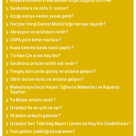
Rüyada Annenin Erkek Bebek Doğurduğunu Görmek
Suskunlara ne oldu 3. sezon?
Açığa satışa neden yasak geldi?
Harçlar Vergi Dairesi Müdürlüğü nereye taşındı?
Abrazyon ve avülsiyon nedir?
USPA.polo kimin markası?
Kupa üzerine baskı nasıl yapılır?
Türkiye Çin arası kaç km?
Geciktirici prezervatifin adı nedir?
Yengeç burcunda güneş ne anlama geliyor?
Gib'in durum kodu ne anlama geliyor?
Makedonya Gece Hayatı: Eğlence Mekanları ve Kapanış
Saatleri
Ya Mubin anlamı nedir?
İstanbul'da en çok ne var?
İlk kadın arkeolog kimdir?
İstanbul'dan Tekirdağ Akport Limanı'na Kaç Km Uzaklıktadır?
Yeni gelinin çekildiği konak kimin?