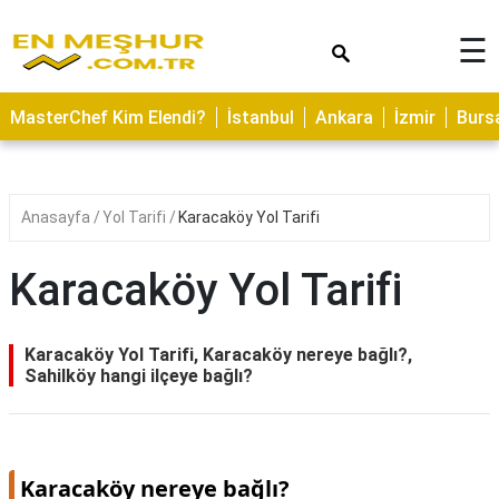
×
☰
ASTROLOJİ
MasterChef Kim Elendi?
İstanbul
Ankara
İzmir
Burs
SAĞLIK
YEMEK
TARİFLERİ
Anasayfa
Yol Tarifi
Karacaköy Yol Tarifi
GEZİLECEK
YERLER
Karacaköy Yol Tarifi
CİLT
BAKIMI
Karacaköy Yol Tarifi, Karacaköy nereye bağlı?,
Sahilköy hangi ilçeye bağlı?
NEDİR
KAMP
ALANLARI
Karacaköy nereye bağlı?
HAMİLELİK