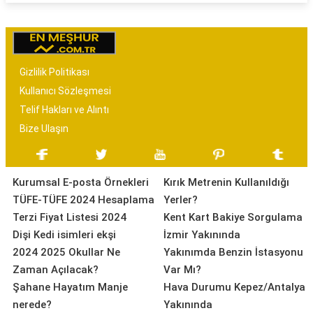
Gizlilik Politikası
Kullanıcı Sözleşmesi
Telif Hakları ve Alıntı
Bize Ulaşın
Kurumsal E-posta Örnekleri
Kırık Metrenin Kullanıldığı
TÜFE-TÜFE 2024 Hesaplama
Yerler?
Terzi Fiyat Listesi 2024
Kent Kart Bakiye Sorgulama
Dişi Kedi isimleri ekşi
İzmir Yakınında
2024 2025 Okullar Ne
Yakınımda Benzin İstasyonu
Zaman Açılacak?
Var Mı?
Şahane Hayatım Manje
Hava Durumu Kepez/Antalya
nerede?
Yakınında