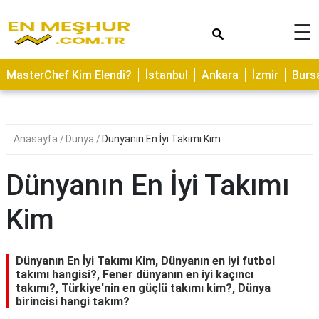
×
☰
ASTROLOJİ
MasterChef Kim Elendi?
İstanbul
Ankara
İzmir
Burs
SAĞLIK
YEMEK
TARİFLERİ
Anasayfa
Dünya
Dünyanın En İyi Takımı Kim
GEZİLECEK
YERLER
Dünyanın En İyi Takımı
CİLT
Kim
BAKIMI
NEDİR
Dünyanın En İyi Takımı Kim, Dünyanın en iyi futbol
KAMP
takımı hangisi?, Fener dünyanın en iyi kaçıncı
takımı?, Türkiye'nin en güçlü takımı kim?, Dünya
ALANLARI
birincisi hangi takım?
HAMİLELİK