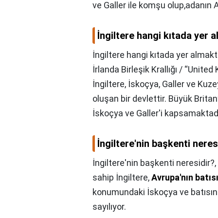
ve Galler ile komşu olup,adanın A
İngiltere hangi kıtada yer 
İngiltere hangi kıtada yer almakt
İrlanda Birleşik Krallığı / “Unite
İngiltere, İskoçya, Galler ve Ku
oluşan bir devlettir. Büyük Britan
İskoçya ve Galler'i kapsamaktadı
İngiltere'nin başkenti neres
İngiltere'nin başkenti neresidir?,
sahip İngiltere,
Avrupa'nın batıs
konumundaki İskoçya ve batısınd
sayılıyor.