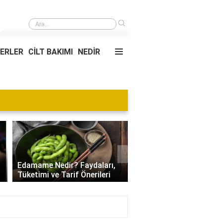
›
Antep usulü at başı kebabı yanına ne gider?
YERLER
CİLT BAKIMI
NEDİR
Blog
›
Villa Kapısı Tasarım Tr
Edamame Nedir? Faydaları,
| Modern, Klasik ve
Tüketimi ve Tarif Önerileri
Minimalist Modeller