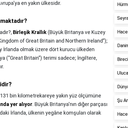
vrupa'ya en yakın ülkesidir.
Hürm
Seyr
almaktadır?
adır?,
Birleşik Krallık
(Büyük Britanya ve Kuzey
Hacet
d Kingdom of Great Britain and Northern Ireland”);
Dani
zey İrlanda olmak üzere dört kurucu ülkeden
ya (“Great Britain”) terimi sadece; İngiltere,
Birec
r.
Uluca
idir?
Dünya
131 bin kilometrekareye yakın yüz ölçümüne
Şu A
ında yer alıyor
. Büyük Britanya'nın diğer parçası
aki İrlanda, ülkenin yegâne komşuları olarak
Hace
Kapl