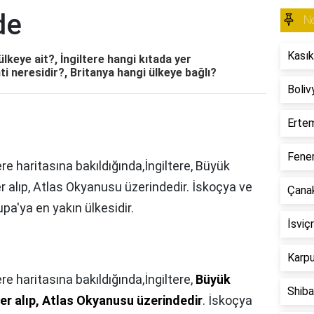
de
N
Kasık
ülkeye ait?, İngiltere hangi kıtada yer
ti neresidir?, Britanya hangi ülkeye bağlı?
Boliv
Erte
Fener
tere haritasına bakıldığında,İngiltere, Büyük
 alıp, Atlas Okyanusu üzerindedir. İskoçya ve
Çana
pa'ya en yakın ülkesidir.
İsviç
Karpu
ere haritasına bakıldığında,İngiltere,
Büyük
Shiba
er alıp, Atlas Okyanusu üzerindedir
. İskoçya