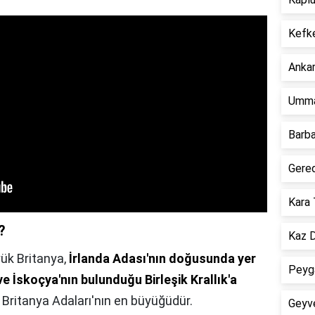
Kefk
Ankar
Umma
Barba
Gere
Kara 
?
Kaz D
ük Britanya,
İrlanda Adası'nın doğusunda yer
Peyga
 ve İskoçya'nın bulunduğu Birleşik Krallık'a
 Britanya Adaları'nın en büyüğüdür.
Geyv