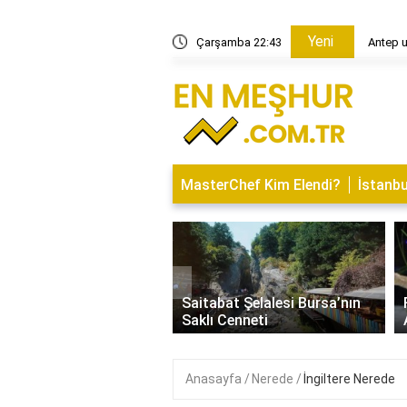
Yeni
şı kebabı yanına ne gider?
Çarşamba 22:43
Antep u
MasterChef Kim Elendi?
İstanbu
‹
İsminin Anlamı Nedir?
Saitabat Şelalesi Bursa’nın
 ve Özellikleri
Saklı Cenneti
Anasayfa
Nerede
İngiltere Nerede