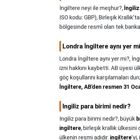
İngiltere neyi ile meşhur?,
İngiliz
ISO kodu: GBP), Birleşik Krallık'ta
bölgesinde resmî olan tek bankas
Londra İngiltere aynı yer m
Londra İngiltere aynı yer mi?,
İng
izni hakkını kaybetti. AB üyesi ül
göç koşullarını karşılamaları d
İngiltere, AB'den resmen 31 Oca
Ingiliz para birimi nedir?
Ingiliz para birimi nedir?,
büyük
b
ingiltere
, birleşik krallık ülkesini
ülkenin resmi adıdır.
ingiltere
'yi