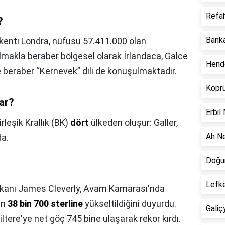
Refah
?
Banka
kenti Londra, nüfusu 57.411.000 olan
lmakla beraber bölgesel olarak İrlandaca, Galce
Hend
ile beraber “Kernevek” dili de konuşulmaktadır.
Köpr
var?
Erbil
irleşik Krallık (BK)
dört
ülkeden oluşur: Galler,
Ah Ne
da.
Doğum
Lefke
Bakanı James Cleverly, Avam Kamarası'nda
ın
38 bin 700 sterline
yükseltildiğini duyurdu.
Galiç
iltere'ye net göç 745 bine ulaşarak rekor kırdı.