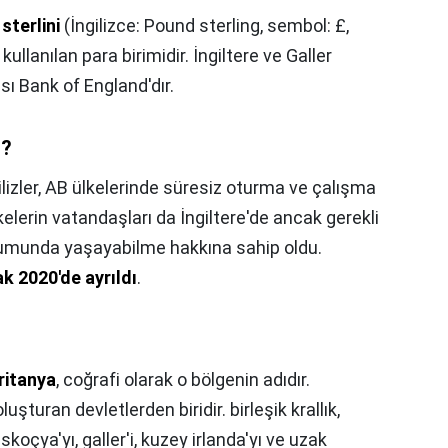
 sterlini
(İngilizce: Pound sterling, sembol: £,
 kullanılan para birimidir. İngiltere ve Galler
ı Bank of England'dır.
i?
ilizler, AB ülkelerinde süresiz oturma ve çalışma
kelerin vatandaşları da İngiltere'de ancak gerekli
urumunda yaşayabilme hakkına sahip oldu.
k 2020'de ayrıldı
.
ritanya
, coğrafi olarak o bölgenin adıdır.
 oluşturan devletlerden biridir. birleşik krallık,
, iskoçya'yı, galler'i, kuzey irlanda'yı ve uzak