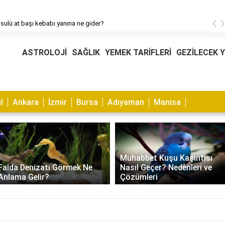
‹
sulü at başı kebabı yanına ne gider?
ASTROLOJİ
SAĞLIK
YEMEK TARİFLERİ
GEZİLECEK 
l
Ankara
İzmir
Bursa
Adıyaman
Manisa
Muhabbet Kuşu Kaşıntısı
Falda Denizatı Görmek Ne
Nasıl Geçer? Nedenleri ve
Anlama Gelir?
Çözümleri