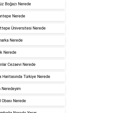
üz Boğazı Nerede
antepe Nerede
tepe Üniversitesi Nerede
marka Nerede
ik Nerede
nlar Cezaevi Nerede
 Haritasında Türkiye Nerede
n Neredeyim
l Obası Nerede
umbağa Nerede Yaşar