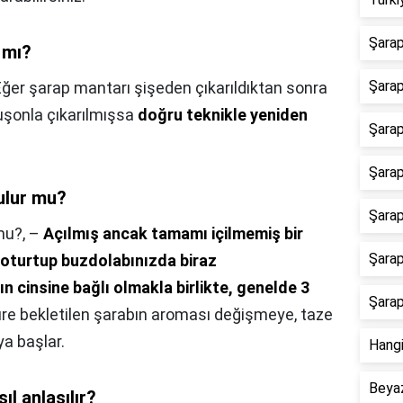
Şarap
 mı?
Şarap
Eğer şarap mantarı şişeden çıkarıldıktan sonra
şonla çıkarılmışsa
doğru teknikle yeniden
Şarap
Şarap
ulur mu?
Şarap
mu?,
–
Açılmış ancak tamamı içilmemiş bir
Şarap
 oturtup buzdolabınızda biraz
ın cinsine bağlı olmakla birlikte, genelde 3
Şarap
üre bekletilen şarabın aroması değişmeye, taze
a başlar.
Hangi
Beyaz
ıl anlaşılır?