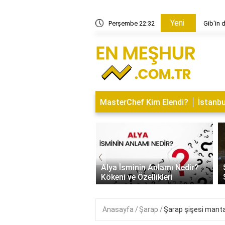
Yeni
güneş ne anlama geliyor?
Perşembe 22:32
Gib'in 
MasterChef Kim Elendi?
İstanbu
‹
Kapısı Tasarım Trendleri
rn, Klasik ve
Alya İsminin Anlamı Nedir?
alist Modeller
Kökeni ve Özellikleri
Anasayfa
Şarap
Şarap şişesi mantar