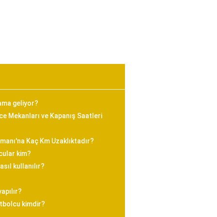
ama geliyor?
e Mekanları ve Kapanış Saatleri
imanı'na Kaç Km Uzaklıktadır?
cular kim?
sıl kullanılır?
yapılır?
utbolcu kimdir?