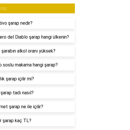
arap
tivo şarap nedir?
lero del Diablo şarap hangi ülkenin?
 şarabın alkol oranı yüksek?
 soslu makarna hangi şarap?
lık şarap içilir mi?
 şarap tadı nasıl?
net şarap ne ile içilir?
r şarap kaç TL?