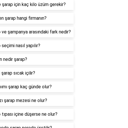
re şarap için kaç kilo üzüm gerekir?
en şarap hangi firmanın?
 ve şampanya arasındaki fark nedir?
 seçimi nasıl yapılır?
n nedir şarap?
 şarap sıcak içilir?
pımı şarap kaç günde olur?
zı şarap mezesi ne olur?
 tıpası içine düşerse ne olur?
yede şarap nerede üretilir?