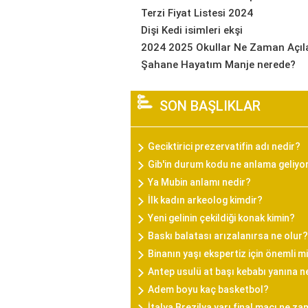
Terzi Fiyat Listesi 2024
Dişi Kedi isimleri ekşi
2024 2025 Okullar Ne Zaman Açıl
Şahane Hayatım Manje nerede?
SON BAŞLIKLAR
Geciktirici prezervatifin adı nedir?
Gib'in durum kodu ne anlama geliyo
Ya Mubin anlamı nedir?
İlk kadın arkeolog kimdir?
Yeni gelinin çekildiği konak kimin?
Baskı balatası arızalanırsa ne olur?
Binanın yaşı ekspertiz için önemli m
Antep usulü at başı kebabı yanına n
Adem boyu kaç basketbol?
İtalya Brezilya yarı final maçı ne z