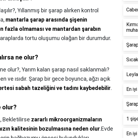
Caber
aşılır?,
Yıllanmış bir şarap alırken kontrol
ta,
mantarla şarap arasında şişenin
Kırmı
n fazla olmaması ve mantardan şarabın
muhaf
 şaraplarda tortu oluşumu olağan bir durumdur.
Şarap
lırsa ne olur?
Sıcak
 ne olur?,
Yarım kalan şarap nasıl saklanmalı?
Leyla
en ve ısıdır. Şarap bir gece boyunca, ağzı açık
ertesi sabah tazeliğini ve tadını kaybedebilir
.
En iy
Şarap
e olur?
1 şiş
?,
Bekletilirse
zararlı mikroorganizmaların
ızın kalitesinin bozulmasına neden olur
.Evde
En iyi
lerin bağbozumu öncesi bulundukları