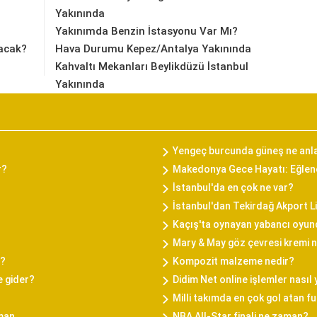
Yakınında
Yakınımda Benzin İstasyonu Var Mı?
acak?
Hava Durumu Kepez/Antalya Yakınında
Kahvaltı Mekanları Beylikdüzü İstanbul
Yakınında
Yengeç burcunda güneş ne anl
r?
Makedonya Gece Hayatı: Eğlenc
İstanbul'da en çok ne var?
İstanbul'dan Tekirdağ Akport L
Kaçış'ta oynayan yabancı oyun
Mary & May göz çevresi kremi na
i?
Kompozit malzeme nedir?
e gider?
Didim Net online işlemler nasıl 
Milli takımda en çok gol atan f
aman
NBA All-Star finali ne zaman?