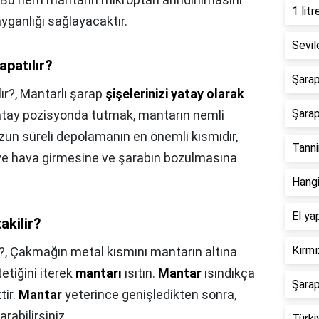
1 lit
ganlığı sağlayacaktır.
Sevil
apatılır?
Şarap
ır?,
Mantarlı şarap
şişelerinizi yatay olarak
Şarap
yatay pozisyonda tutmak, mantarın nemli
zun süreli depolamanın en önemli kısmıdır,
Tanni
ye hava girmesine ve şarabın bozulmasına
Hangi
El ya
akilir?
Kırmı
?,
Çakmağın metal kısmını mantarın altına
etiğini iterek
mantarı
ısıtın.
Mantar
ısındıkça
Şarap
tir.
Mantar
yeterince genişledikten sonra,
arabilirsiniz.
Türki