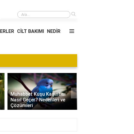
›
Gib'in durum kodu ne anlama geliyor?
YERLER
CİLT BAKIMI
NEDİR
›
Muhabbet Kuşu Kaşıntısı
Nasıl Geçer? Nedenleri ve
Edamame Nedir? Faydal
Çözümleri
Tüketimi ve Tarif Öneril