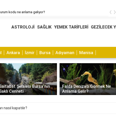
‹
durum kodu ne anlama geliyor?
ASTROLOJİ
SAĞLIK
YEMEK TARİFLERİ
GEZİLECEK 
l
Ankara
İzmir
Bursa
Adıyaman
Manisa
Saitabat Şelalesi Bursa’nın
Falda Denizatı Görmek Ne
Saklı Cenneti
Anlama Gelir?
ı nasıl kapatılır?