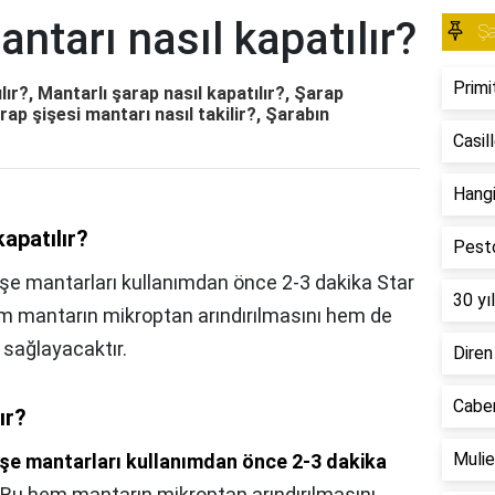
ntarı nasıl kapatılır?
Ş
Primi
lır?, Mantarlı şarap nasıl kapatılır?, Şarap
arap şişesi mantarı nasıl takilir?, Şarabın
Casil
Hangi
kapatılır?
Pesto
Şişe mantarları kullanımdan önce 2-3 dakika Star
30 yıl
hem mantarın mikroptan arındırılmasını hem de
 sağlayacaktır.
Diren
Caber
ır?
Mulie
işe mantarları kullanımdan önce 2-3 dakika
. Bu hem mantarın mikroptan arındırılmasını