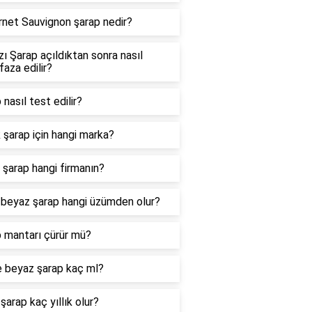
net Sauvignon şarap nedir?
zı Şarap açıldıktan sonra nasıl
aza edilir?
 nasıl test edilir?
 şarap için hangi marka?
 şarap hangi firmanın?
i beyaz şarap hangi üzümden olur?
 mantarı çürür mü?
e beyaz şarap kaç ml?
 şarap kaç yıllık olur?