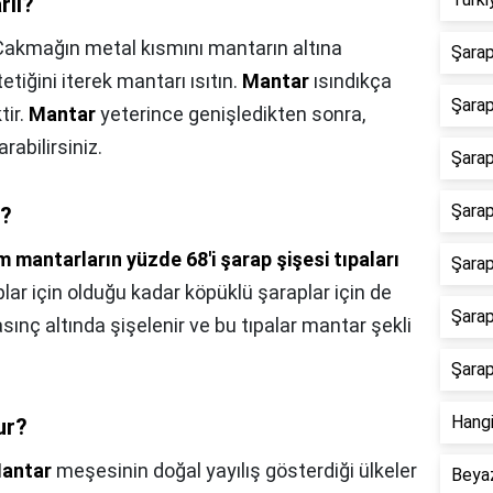
rlı?
Çakmağın metal kısmını mantarın altına
Şarap
tiğini iterek mantarı ısıtın.
Mantar
ısındıkça
Şarap
tir.
Mantar
yeterince genişledikten sonra,
rabilirsiniz.
Şarap
Şarap
r?
 mantarların yüzde 68'i şarap şişesi tıpaları
Şarap
plar için olduğu kadar köpüklü şaraplar için de
Şarap
asınç altında şişelenir ve bu tıpalar mantar şekli
Şarap
Hangi
ur?
antar
meşesinin doğal yayılış gösterdiği ülkeler
Beyaz