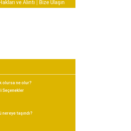
Hakları ve Alıntı
Bize Ulaşın
k olursa ne olur?
li Seçenekler
ü nereye taşındı?