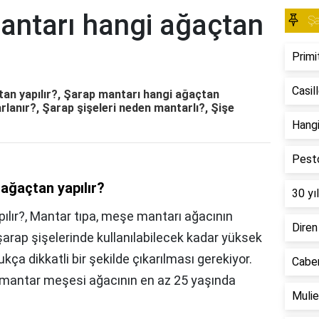
mantarı hangi ağaçtan
Ş
Primi
Casil
tan yapılır?, Şarap mantarı hangi ağaçtan
arlanır?, Şarap şişeleri neden mantarlı?, Şişe
Hangi
Pesto
 ağaçtan yapılır?
30 yıl
ılır?, Mantar tıpa, meşe mantarı ağacının
Diren
arap şişelerinde kullanılabilecek kadar yüksek
kça dikkatli bir şekilde çıkarılması gerekiyor.
Caber
ir mantar meşesi ağacının en az 25 yaşında
Mulie