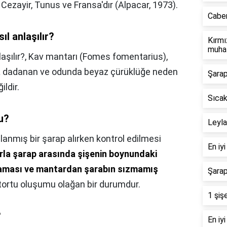
, Cezayir, Tunus ve Fransa'dır (Alpacar, 1973).
Caber
ıl anlaşılır?
Kırmı
muhaf
aşılır?,
Kav mantarı (Fomes fomentarius),
a
dadanan ve odunda beyaz çürüklüğe neden
Şarap
ildir.
Sıcak
u?
Leyla
llanmış bir şarap alırken kontrol edilmesi
En iy
la şarap arasında şişenin boynundaki
aması ve mantardan şarabın sızmamış
Şarap
 tortu oluşumu olağan bir durumdur.
1 şiş
?
En iyi