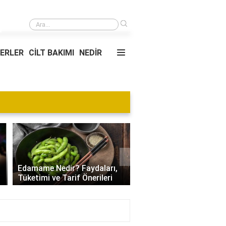
›
2018'de 1000 TL kaç dolardı?
YERLER
CİLT BAKIMI
NEDİR
Blog
›
Villa Kapısı Tasarım Tr
Edamame Nedir? Faydaları,
| Modern, Klasik ve
Tüketimi ve Tarif Önerileri
Minimalist Modeller