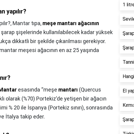
1 lit
n yapılır?
Sevil
ılır?,
Mantar tıpa,
meşe mantarı ağacının
 şarap şişelerinde kullanılabilecek kadar yüksek
Şarap
kça dikkatli bir şekilde çıkarılması gerekiyor.
Şarap
ir mantar meşesi ağacının en az 25 yaşında
Tanni
Hangi
nır?
Mantar
esasında “meşe
mantarı
(Quercus
El ya
ıklı olarak (%70) Portekiz'de yetişen bir ağacın
Kırmı
imi % 20 ile İspanya (Portekiz sınırı), sonrasında
e İtalya takip eder.
Şarap
Türki