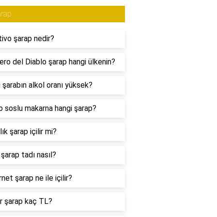
arap
tivo şarap nedir?
lero del Diablo şarap hangi ülkenin?
 şarabın alkol oranı yüksek?
 soslu makarna hangi şarap?
lık şarap içilir mi?
 şarap tadı nasıl?
net şarap ne ile içilir?
r şarap kaç TL?