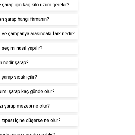
re şarap için kaç kilo üzüm gerekir?
en şarap hangi firmanın?
 ve şampanya arasındaki fark nedir?
 seçimi nasıl yapılır?
n nedir şarap?
 şarap sıcak içilir?
pımı şarap kaç günde olur?
zı şarap mezesi ne olur?
 tıpası içine düşerse ne olur?
yede şarap nerede üretilir?