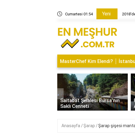
Yeni
aç dolardı?
Cumartesi 01:54
2018'de
MasterChef Kim Elendi?
İstanbu
‹
İsminin Anlamı Nedir?
Saitabat Şelalesi Bursa’nın
 ve Özellikleri
Saklı Cenneti
Anasayfa
Şarap
Şarap şişesi mantar