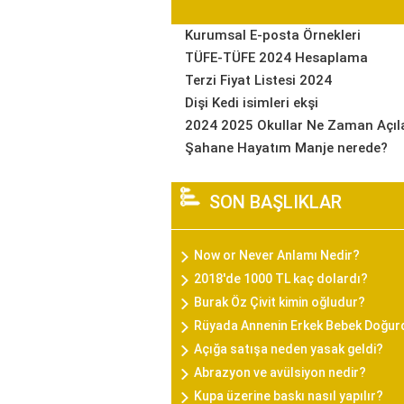
Kurumsal E-posta Örnekleri
TÜFE-TÜFE 2024 Hesaplama
Terzi Fiyat Listesi 2024
Dişi Kedi isimleri ekşi
2024 2025 Okullar Ne Zaman Açıl
Şahane Hayatım Manje nerede?
SON BAŞLIKLAR
Now or Never Anlamı Nedir?
2018'de 1000 TL kaç dolardı?
Burak Öz Çivit kimin oğludur?
Rüyada Annenin Erkek Bebek Doğu
Açığa satışa neden yasak geldi?
Abrazyon ve avülsiyon nedir?
Kupa üzerine baskı nasıl yapılır?