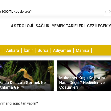
‹
 1000 TL kaç dolardı?
ASTROLOJİ
SAĞLIK
YEMEK TARİFLERİ
GEZİLECEK 
l
Ankara
İzmir
Bursa
Adıyaman
Manisa
Muhabbet Kuşu Kaşıntısı
Falda Denizatı Görmek Ne
Nasıl Geçer? Nedenleri ve
Anlama Gelir?
Çözümleri
ı hangi ağaçtan yapılır?