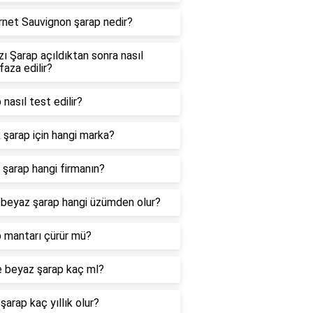
net Sauvignon şarap nedir?
zı Şarap açıldıktan sonra nasıl
aza edilir?
 nasıl test edilir?
 şarap için hangi marka?
 şarap hangi firmanın?
i beyaz şarap hangi üzümden olur?
 mantarı çürür mü?
e beyaz şarap kaç ml?
 şarap kaç yıllık olur?