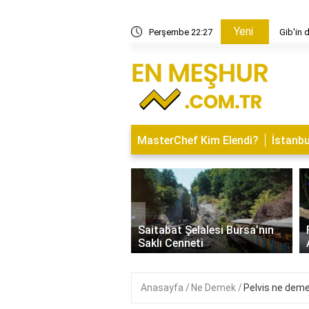
Yeni
 ne anlama geliyor?
Perşembe 22:27
Gib'in 
MasterChef Kim Elendi?
İstanbu
‹
İsminin Anlamı Nedir?
Saitabat Şelalesi Bursa’nın
 ve Özellikleri
Saklı Cenneti
Anasayfa
Ne Demek
Pelvis ne dem