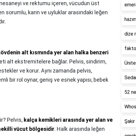
i, mesaneyi ve rektumu içeren, vücudun üst
emer
en sorumlu, karın ve uyluklar arasındaki leğen
hazım
ır.
dize 
fakto
övdenin alt kısmında yer alan halka benzeri
eti alt ekstremitelere bağlar. Pelvis, sindirim,
Ünite
stekler ve korur. Aynı zamanda pelvis,
Seda
i bir rol oynar, geniş ve esnek yapısı, bebek
52 ne
Whos
ir? Pelvis,
kalça kemikleri arasında yer alan ve
Şakir
ekilli vücut bölgesidir
. Halk arasında leğen
emekl