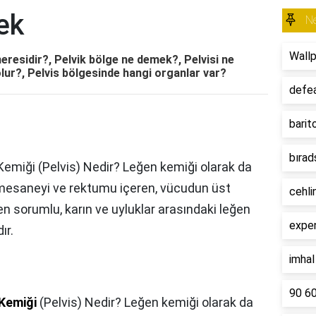
ek
N
Wall
eresidir?, Pelvik bölge ne demek?, Pelvisi ne
olur?, Pelvis bölgesinde hangi organlar var?
defe
barit
bırad
 Kemiği (Pelvis) Nedir? Leğen kemiği olarak da
i, mesaneyi ve rektumu içeren, vücudun üst
cehli
en sorumlu, karın ve uyluklar arasındaki leğen
expe
ır.
imha
90 6
Kemiği
(Pelvis) Nedir? Leğen kemiği olarak da