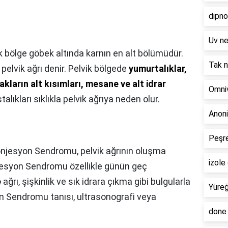
dipn
Uv n
k bölge göbek altında karnın en alt bölümüdür.
Tak 
elvik ağrı denir. Pelvik bölgede
yumurtalıklar,
akların alt kısımları, mesane ve alt idrar
Omni
alıkları sıklıkla pelvik ağrıya neden olur.
Anoni
Peşr
onjesyon Sendromu, pelvik ağrının oluşma
izol
njesyon Sendromu özellikle günün geç
e
ağrı, şişkinlik ve sık idrara çıkma gibi bulgularla
Yüreğ
on Sendromu tanısı, ultrasonografi veya
done