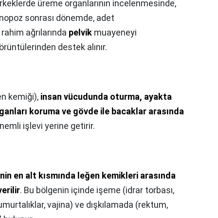
rkeklerde üreme organlarının incelenmesinde,
enopoz sonrası dönemde, adet
– rahim ağrılarında
pelvik
muayeneyi
rüntülerinden destek alınır.
en kemiği),
insan vücudunda oturma, ayakta
rganları koruma ve gövde ile bacaklar arasında
nemli işlevi yerine getirir.
in en alt kısmında leğen kemikleri arasında
erilir
. Bu bölgenin içinde işeme (idrar torbası,
umurtalıklar, vajina) ve dışkılamada (rektum,