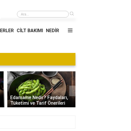
›
Gib'in durum kodu ne anlama geliyor?
YERLER
CİLT BAKIMI
NEDİR
Blog
›
Villa Kapısı Tasarım Tr
Edamame Nedir? Faydaları,
| Modern, Klasik ve
Tüketimi ve Tarif Önerileri
Minimalist Modeller