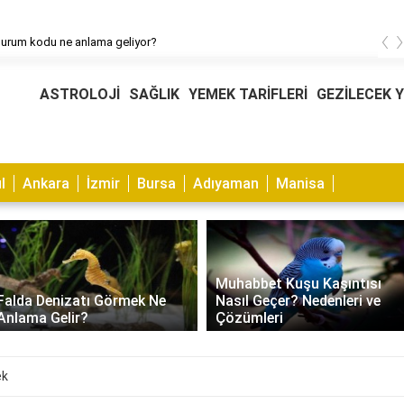
‹
durum kodu ne anlama geliyor?
ASTROLOJİ
SAĞLIK
YEMEK TARİFLERİ
GEZİLECEK 
l
Ankara
İzmir
Bursa
Adıyaman
Manisa
Muhabbet Kuşu Kaşıntısı
Falda Denizatı Görmek Ne
Nasıl Geçer? Nedenleri ve
Anlama Gelir?
Çözümleri
ek