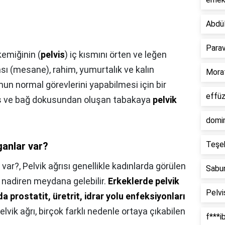
Abdü
Para
emiğinin (
pelvis
) iç kısmını örten ve leğen
ası (mesane), rahim, yumurtalık ve kalın
Mora
un normal görevlerini yapabilmesi için bir
effü
as ve bağ dokusundan oluşan tabakaya
pelvik
domi
Teşe
ganlar var?
 var?,
Pelvik ağrısı genellikle kadınlarda görülen
Sabun
e nadiren meydana gelebilir.
Erkeklerde pelvik
Pelv
a prostatit, üretrit, idrar yolu enfeksiyonları
Pelvik ağrı, birçok farklı nedenle ortaya çıkabilen
f***i