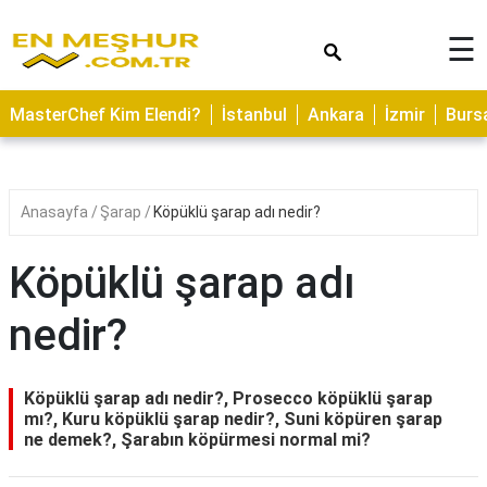
×
☰
ASTROLOJİ
MasterChef Kim Elendi?
İstanbul
Ankara
İzmir
Burs
SAĞLIK
YEMEK
TARİFLERİ
Anasayfa
Şarap
Köpüklü şarap adı nedir?
GEZİLECEK
YERLER
Köpüklü şarap adı
CİLT
nedir?
BAKIMI
NEDİR
Köpüklü şarap adı nedir?, Prosecco köpüklü şarap
KAMP
mı?, Kuru köpüklü şarap nedir?, Suni köpüren şarap
ne demek?, Şarabın köpürmesi normal mi?
ALANLARI
HAMİLELİK