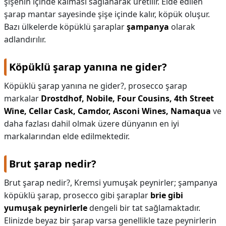
şişenin içinde kalması sağlanarak üretilir. Elde edilen
şarap mantar sayesinde şişe içinde kalır, köpük oluşur.
Bazı ülkelerde köpüklü şaraplar
şampanya
olarak
adlandırılır.
Köpüklü şarap yanına ne gider?
Köpüklü şarap yanına ne gider?,
prosecco şarap
markalar
Drostdhof, Nobile, Four Cousins, 4th Street
Wine, Cellar Cask, Camdor, Asconi Wines, Namaqua
ve
daha fazlası dahil olmak üzere dünyanın en iyi
markalarından elde edilmektedir.
Brut şarap nedir?
Brut şarap nedir?,
Kremsi yumuşak peynirler; şampanya
köpüklü şarap, prosecco gibi şaraplar
brie gibi
yumuşak peynirlerle
dengeli bir tat sağlamaktadır.
Elinizde beyaz bir şarap varsa genellikle taze peynirlerin