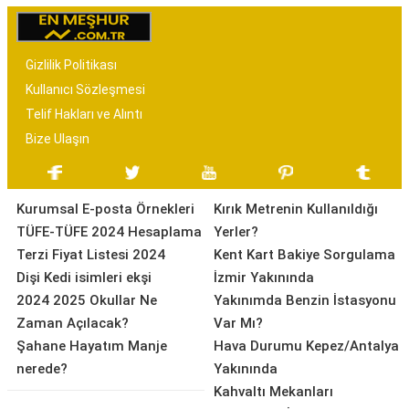
Gizlilik Politikası
Kullanıcı Sözleşmesi
Telif Hakları ve Alıntı
Bize Ulaşın
Kurumsal E-posta Örnekleri
Kırık Metrenin Kullanıldığı
TÜFE-TÜFE 2024 Hesaplama
Yerler?
Terzi Fiyat Listesi 2024
Kent Kart Bakiye Sorgulama
Dişi Kedi isimleri ekşi
İzmir Yakınında
2024 2025 Okullar Ne
Yakınımda Benzin İstasyonu
Zaman Açılacak?
Var Mı?
Şahane Hayatım Manje
Hava Durumu Kepez/Antalya
nerede?
Yakınında
Kahvaltı Mekanları